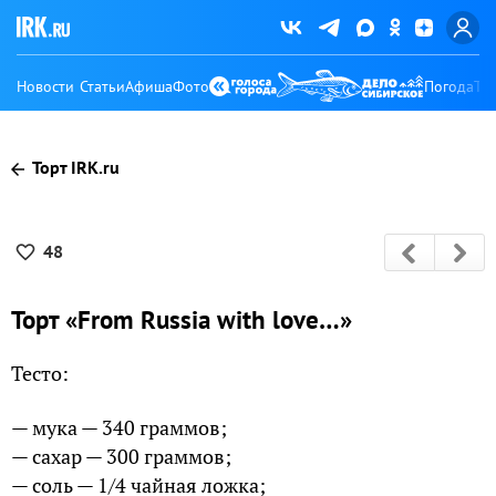
Новости
Статьи
Афиша
Фото
Погода
Ту
Торт IRK.ru
48
Торт «From Russia with love…»
Тесто:
— мука — 340 граммов;
— сахар — 300 граммов;
— соль — 1/4 чайная ложка;