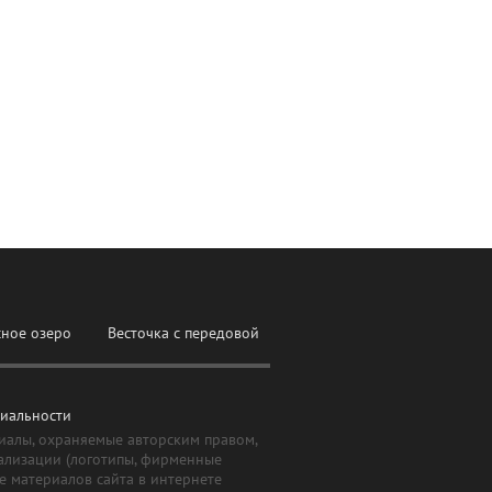
сное озеро
Весточка с передовой
иальности
иалы, охраняемые авторским правом,
ализации (логотипы, фирменные
е материалов сайта в интернете