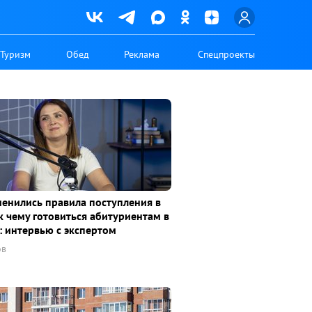
Туризм
Обед
Реклама
Спецпроекты
менились правила поступления в
к чему готовиться абитуриентам в
: интервью с экспертом
ов