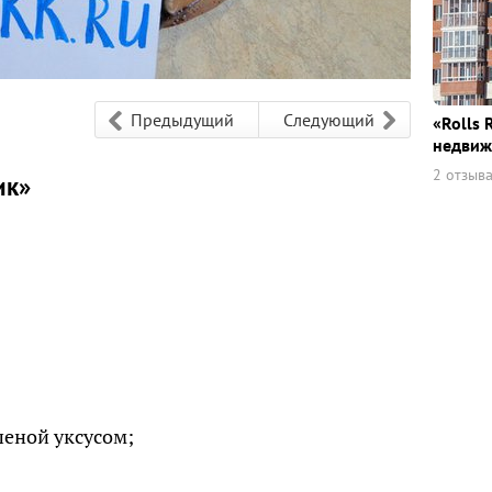
Предыдущий
Следующий
«Rolls 
недвиж
2 отзыв
ик»
шеной уксусом;