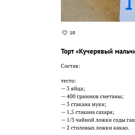
10
Торт «Кучерявый мальч
Состав:
тесто:
— 3 яйца;
— 400 граммов сметаны;
— 3 стакана муки;
— 1,5 стакана сахара;
— 1/3 чайной ложки соды га
— 2 столовых ложки какао.