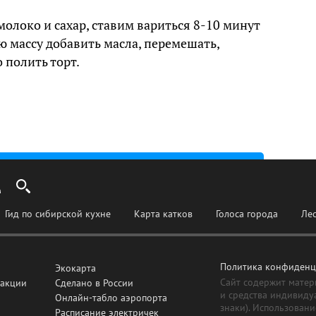
олоко и сахар, ставим вариться 8-10 минут
ю массу добавить масла, перемешать,
 полить торт.
Гид по сибирской кухне
Карта катков
Голоса города
Ле
Политика конфиденц
Экокарта
Сайт содержит матер
дакции
Сделано в России
и средства индивиду
Онлайн-табло аэропорта
знаки). Использовани
Расписание электричек