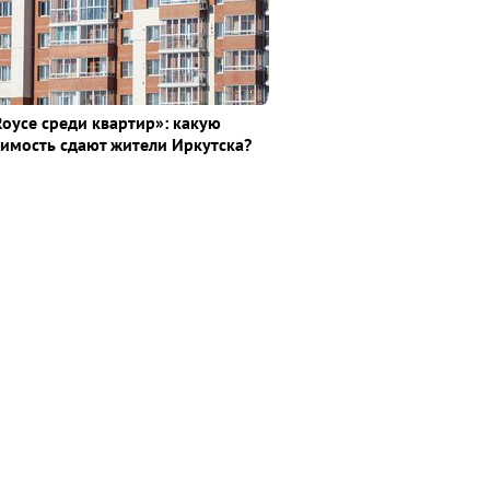
Royce среди квaртир»: какую
имость сдают жители Иркутска?
а