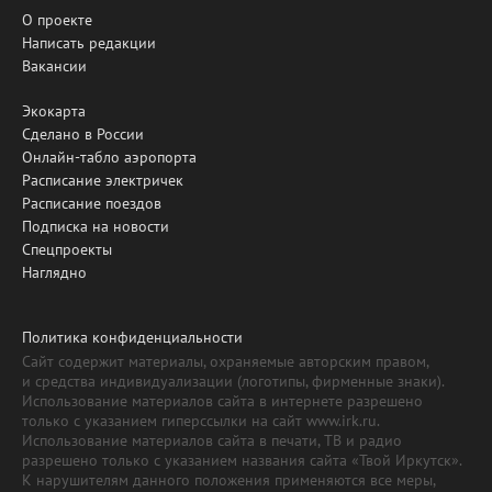
О проекте
Написать редакции
Вакансии
Экокарта
Сделано в России
Онлайн-табло аэропорта
Расписание электричек
Расписание поездов
Подписка на новости
Спецпроекты
Наглядно
Политика конфиденциальности
Сайт содержит материалы, охраняемые авторским правом,
и средства индивидуализации (логотипы, фирменные знаки).
Использование материалов сайта в интернете разрешено
только с указанием гиперссылки на сайт www.irk.ru.
Использование материалов сайта в печати, ТВ и радио
разрешено только с указанием названия сайта «Твой Иркутск».
К нарушителям данного положения применяются все меры,