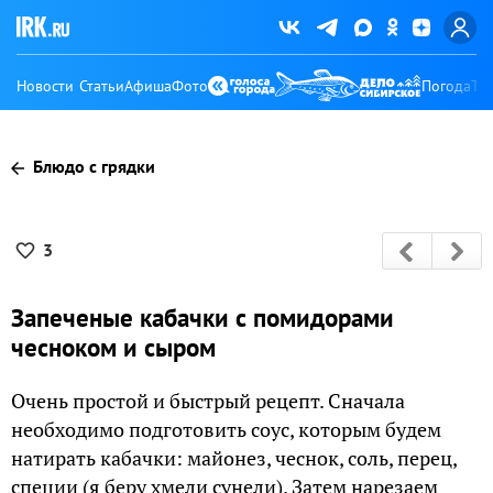
Новости
Статьи
Афиша
Фото
Погода
Ту
Блюдо с грядки
3
Запеченые кабачки с помидорами
чесноком и сыром
Очень простой и быстрый рецепт. Сначала
необходимо подготовить соус, которым будем
натирать кабачки: майонез, чеснок, соль, перец,
специи (я беру хмели сунели). Затем нарезаем