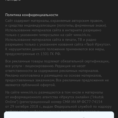
Политика конфиденциальности
Сайт содержит материалы, охраняемые авторским правом,
и средства индивидуализации (логотипы, фирменные знаки).
Использование материалов сайта в интернете разрешено
только с указанием гиперссылки на сайт www.irk.ru.
Использование материалов сайта в печати, ТВ и радио
разрешено только с указанием названия сайта «Твой Иркутск».
К нарушителям данного положения применяются все меры,
предусмотренные ст. 1301 ГК РФ.
Все рекламные товары подлежат обязательной сертификации,
все услуги - лицензированию. Редакция не несет
ответственности за содержание рекламных материалов.
Реклама изготовлена и размещена на основе материалов,
предоставленных заказчиком. Все рекламные предложения не
являются публичной офертой.
На сайте www.irk.ru размещаются в том числе и материалы
от информационного агентства «Иркутск онлайн» ("Irkutsk
Online") (регистрационный номер СМИ ИА № ФС77-74154
от 29 октября 2018 г., выдан Федеральной службой по надзору
в сфере связи, информационных технологий и массовых
коммуникаций) с соответствующей пометкой. Учредитель —