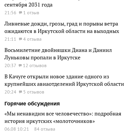
сентября 2031 года
21:56
1 отзыв
Ливневые дожди, грозы, град и порывы ветра
ожидаются в Иркутской области на выходных
21:11
4 отзыва
Восьмилетние двойняшки Диана и Даниил
Луньковы пропали в Иркутске
20:37
12 отзывов
В Качуге открыли новое здание одного из
крупнейших авиаотделений Иркутской области
20:24
5 отзывов
Горячие обсуждения
«Мы ненавидим все человечество»: подробная
история иркутских «молоточников»
06.08 10:21
84 отзыва