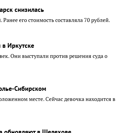
гарск снизилась
. Ранее его стоимость составляла 70 рублей.
 в Иркутске
век. Они выступали против решения суда о
солье-Сибирском
оложенном месте. Сейчас девочка находится в
а обновляют в Шелехове