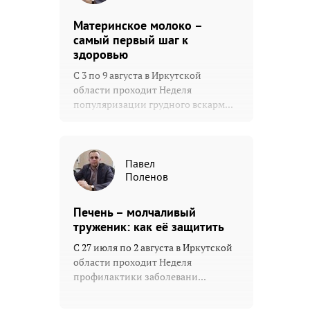
Материнское молоко –
самый первый шаг к
здоровью
С 3 по 9 августа в Иркутской
области проходит Неделя
популяризации грудного вскарм...
Павел
Поленов
Печень – молчаливый
труженик: как её защитить
С 27 июля по 2 августа в Иркутской
области проходит Неделя
профилактики заболевани...