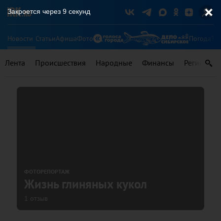
Закроется через
8
секунд
Новости
Статьи
Афиша
Фото
Погода
Ту
Лента
Происшествия
Народные
Финансы
Регионы
ФОТОРЕПОРТАЖ
Жизнь глиняных кукол
1 отзыв