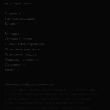
Аудитория сайта
О проекте
Написать редакции
Вакансии
Экокарта
Сделано в России
Онлайн-табло аэропорта
Расписание электричек
Расписание поездов
Подписка на новости
Спецпроекты
Наглядно
Политика конфиденциальности
Сайт содержит материалы, охраняемые авторским правом,
и средства индивидуализации (логотипы, фирменные знаки).
Использование материалов сайта в интернете разрешено
только с указанием гиперссылки на сайт www.irk.ru.
Использование материалов сайта в печати, ТВ и радио