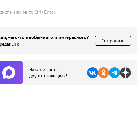
текст и нажмите
Ctrl
+
Enter
ия, чего-то необычного и интересного?
Отправить
 редакцию
Читайте нас на
других площадках!