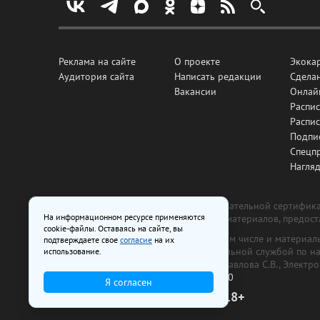
Реклама на сайте
О проекте
Экока
Аудитория сайта
Написать редакции
Сделан
Вакансии
Онлай
Распис
Распи
Подпи
Спецп
Нагля
Все рекламные товары подлежат обязательной сертификац
На информационном ресурсе применяются
изготовлена и размещена на основе материалов, предос
cookie-файлы. Оставаясь на сайте, вы
На сайте www.irk.ru размещаются в том числе и материа
подтверждаете свое
согласие
на их
от 29 октября 2018 г., выдан Федеральной службой по 
использование.
ООО «Ирк.ру». Главный редактор — Павлова С.В., Электр
Телефон редакции:
+7 (3952) 48-88-50
Я согласен
18+
© 2003–2026 IRK.ru Твой Иркутск