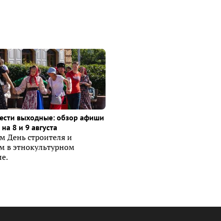
ести выходные: обзор афиши
на 8 и 9 августа
м День строителя и
ем в этнокультурном
е.