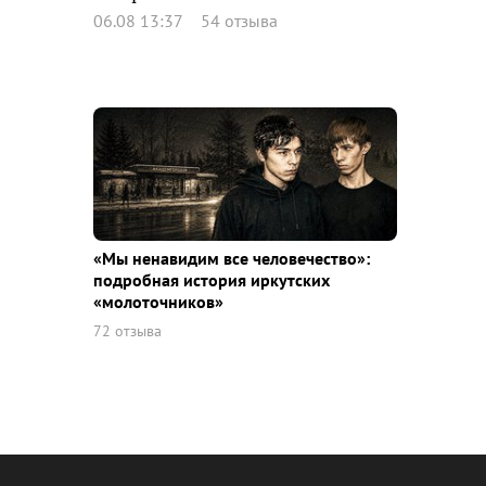
06.08 13:37
54 отзыва
«Мы ненавидим все человечество»:
подробная история иркутских
«молоточников»
72 отзыва