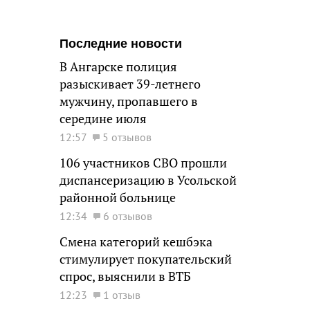
Последние новости
В Ангарске полиция
разыскивает 39-летнего
мужчину, пропавшего в
середине июля
12:57
5 отзывов
106 участников СВО прошли
диспансеризацию в Усольской
районной больнице
12:34
6 отзывов
Смена категорий кешбэка
стимулирует покупательский
спрос, выяснили в ВТБ
12:23
1 отзыв