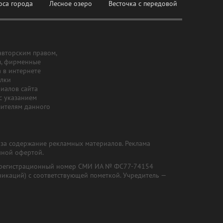
оса города
Лесное озеро
Весточка с передовой
авторским правом,
ы, фирменные
а в интернете
ылки
риалов сайта
с указанием
шителям данного
и за содержание рекламных материалов. Реклама
чной офертой.
") (регистрационный номер СМИ ИА № ФС77-74154
никаций) с соответствующей пометкой. Учредитель —