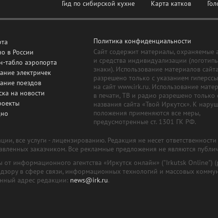
Гид по сибирской кухне
Карта катков
Гол
Политика конфиденциальности
рта
Сайт содержит материалы, охраняемые 
о в России
и средства индивидуализации (логотип
н-табло аэропорта
знаки). Использование материалов сайт
ание электричек
разрешено только с указанием гиперсс
сание поездов
на сайт www.irk.ru. Использование мате
ска на новости
в печати, ТВ и радио разрешено только 
роекты
названия сайта «Твой Иркутск». К нару
положения применяются все меры,
дно
предусмотренные ст. 1301 ГК РФ.
ии, все услуги - лицензированию. Редакция не несет ответственност
тавленных заказчиком. Все рекламные предложения не являются публи
лы от информационного агентства «Иркутск онлайн» ("Irkutsk Online
надзору в сфере связи, информационных технологий и массовых комму
онный адрес редакции:
news@irk.ru
.