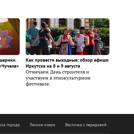
шарики.
Как провести выходные: обзор афиши
«Чучела»
Иркутска на 8 и 9 августа
Отмечаем День строителя и
участвуем в этнокультурном
фестивале.
оса города
Лесное озеро
Весточка с передовой