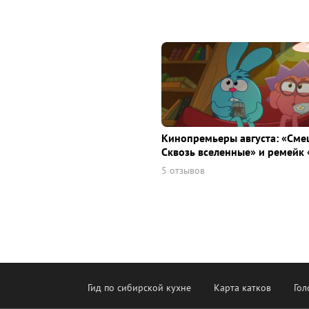
Кинопремьеры августа: «Сме
Сквозь вселенные» и ремейк 
5 отзывов
Гид по сибирской кухне
Карта катков
Гол