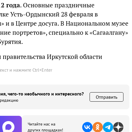
12 года
. Основные праздничные
лке Усть-Ордынский 28 февраля в
» и в Центре досуга. В Национальном музее
ние портретов», специально к «Сагаалгану»
Бурятия.
 правительства Иркутской области
текст и нажмите
Ctrl
+
Enter
ия, чего-то необычного и интересного?
Отправить
 редакцию
Читайте нас на
других площадках!