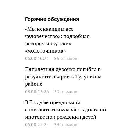
Горячие обсуждения
«Мы ненавидим все
человечество»: подробная
история иркутских
«молоточников»
06.08 10:21
86 отзывов
Пятилетняя девочка погибла в
результате аварии в Тулунском
районе
08.08 13:26
30 отзывов
В Госдуме предложили
списывать семьям часть долга по
ипотеке при рождении детей
06.08 21:24
29 отзывов