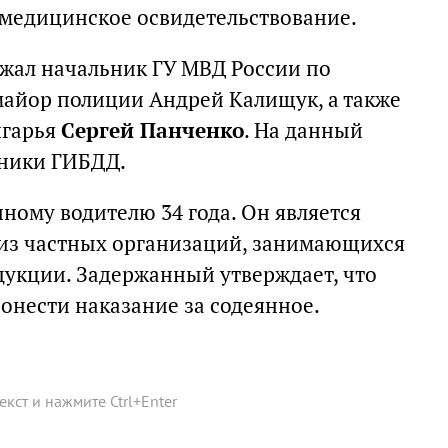
а медицинское освидетельствование.
жал начальник ГУ МВД России по
майор полиции Андрей Калищук, а также
нгарья
Сергей Панченко
. На данный
дники ГИБДД.
нному водителю 34 года. Он является
из частных организаций, занимающихся
укции. Задержанный утверждает, что
понести наказание за содеянное.
текст и нажмите
Ctrl
+
Enter