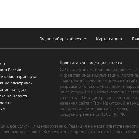
Гид по сибирской кухне
Карта катков
Гол
Политика конфиденциальности
рта
Сайт содержит материалы, охраняемые 
о в России
и средства индивидуализации (логотип
н-табло аэропорта
знаки). Использование материалов сайт
ание электричек
разрешено только с указанием гиперсс
сание поездов
на сайт www.irk.ru. Использование мате
ска на новости
в печати, ТВ и радио разрешено только 
роекты
названия сайта «Твой Иркутск». К нару
положения применяются все меры,
дно
предусмотренные ст. 1301 ГК РФ.
ии, все услуги - лицензированию. Редакция не несет ответственност
тавленных заказчиком. Все рекламные предложения не являются публи