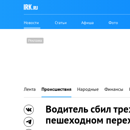
Новости
Статьи
Афиша
Фото
Лента
Происшествия
Народные
Финансы
Водитель сбил тре
пешеходном перех