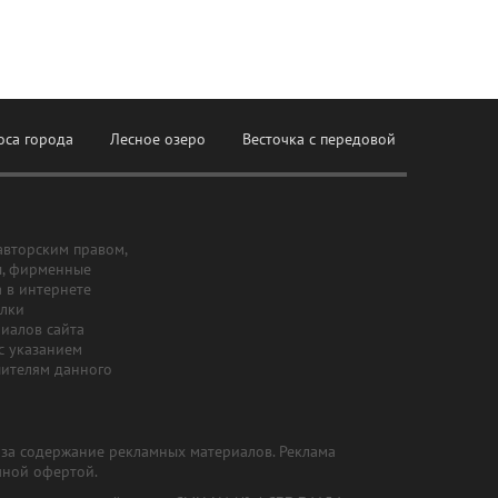
оса города
Лесное озеро
Весточка с передовой
авторским правом,
ы, фирменные
а в интернете
ылки
риалов сайта
с указанием
шителям данного
и за содержание рекламных материалов. Реклама
чной офертой.