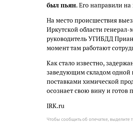
был пьян
. Его направили н
На место происшествия выез
Иркутской области генерал-
руководитель УГИБДД Приа
момент там работают сотру
Как стало известно, задержа
заведующим складом одной 
поставками химической прод
осознает свою вину и готов 
IRK.ru
Чтобы сообщить об опечатке, выделите 