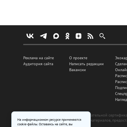
Реклама на сайте
О проекте
Экока
Аудитория сайта
Написать редакции
Сделан
Вакансии
Онлай
Распис
Распи
Подпи
Спецп
Нагля
Все рекламные товары подлежат обязательной сертификац
На информационном ресурсе применяются
изготовлена и размещена на основе материалов, предос
cookie-файлы. Оставаясь на сайте, вы