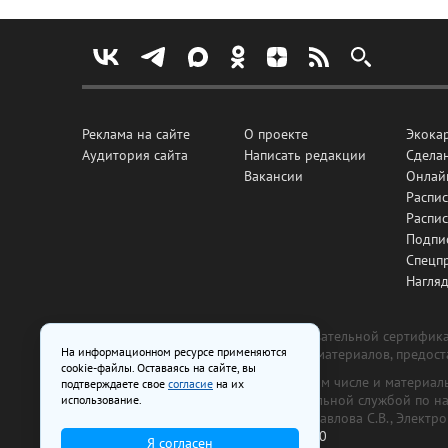
Реклама на сайте
О проекте
Экока
Аудитория сайта
Написать редакции
Сделан
Вакансии
Онлай
Распис
Распи
Подпи
Спецп
Нагля
Все рекламные товары подлежат обязательной сертификац
На информационном ресурсе применяются
изготовлена и размещена на основе материалов, предос
cookie-файлы. Оставаясь на сайте, вы
На сайте www.irk.ru размещаются в том числе и материа
подтверждаете свое
согласие
на их
от 29 октября 2018 г., выдан Федеральной службой по 
использование.
ООО «Ирк.ру». Главный редактор — Павлова С.В., Электр
Телефон редакции:
+7 (3952) 48-88-50
Я согласен