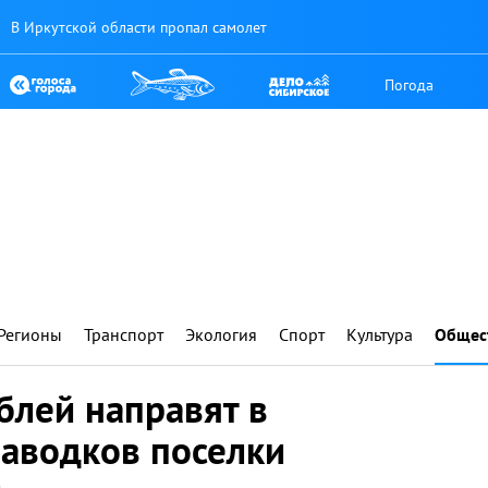
В Иркутской области пропал самолет
Погода
Регионы
Транспорт
Экология
Спорт
Культура
Общес
блей направят в
паводков поселки