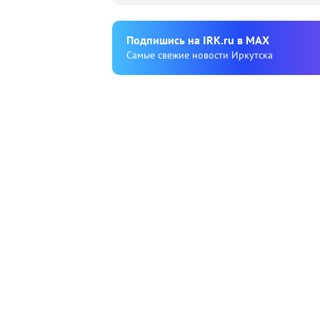
Подпишиcь на IRK.ru в MAX
Cамые свежие новости Иркутска