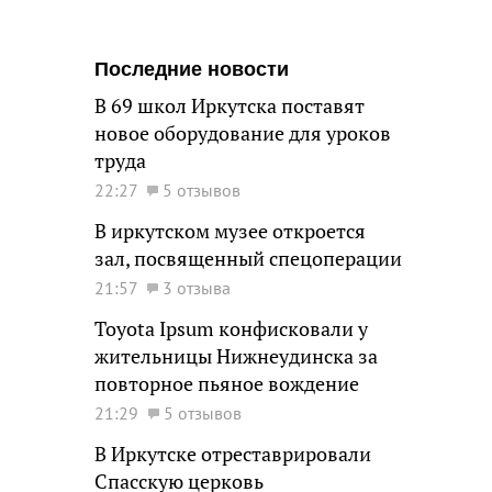
Последние новости
В 69 школ Иркутска поставят
новое оборудование для уроков
труда
22:27
5 отзывов
В иркутском музее откроется
зал, посвященный спецоперации
21:57
3 отзыва
Toyota Ipsum конфисковали у
жительницы Нижнеудинска за
повторное пьяное вождение
21:29
5 отзывов
В Иркутске отреставрировали
Спасскую церковь