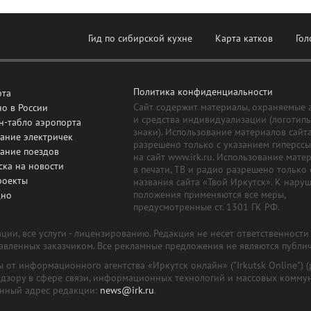
Гид по сибирской кухне
Карта катков
Гол
Политика конфиденциальности
рта
Сайт содержит материалы, охраняемые 
о в России
и средства индивидуализации (логотип
н-табло аэропорта
знаки). Использование материалов сайт
ание электричек
разрешено только с указанием гиперсс
сание поездов
на сайт www.irk.ru. Использование мате
ска на новости
в печати, ТВ и радио разрешено только 
роекты
названия сайта «Твой Иркутск». К нару
положения применяются все меры,
дно
предусмотренные ст. 1301 ГК РФ.
ии, все услуги - лицензированию. Редакция не несет ответственност
тавленных заказчиком. Все рекламные предложения не являются публи
лы от информационного агентства «Иркутск онлайн» ("Irkutsk Online
надзору в сфере связи, информационных технологий и массовых комму
онный адрес редакции:
news@irk.ru
.