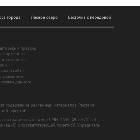
оса города
Лесное озеро
Весточка с передовой
авторским правом,
ы, фирменные
а в интернете
ылки
риалов сайта
с указанием
шителям данного
и за содержание рекламных материалов. Реклама
чной офертой.
") (регистрационный номер СМИ ИА № ФС77-74154
никаций) с соответствующей пометкой. Учредитель —