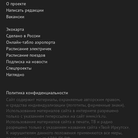
О проекте
Написать редакции
Вакансии
Экокарта
Сделано в России
Онлайн-табло аэропорта
Расписание электричек
Расписание поездов
Подписка на новости
Спецпроекты
Наглядно
Политика конфиденциальности
Сайт содержит материалы, охраняемые авторским правом,
и средства индивидуализации (логотипы, фирменные знаки).
Использование материалов сайта в интернете разрешено
только с указанием гиперссылки на сайт www.irk.ru.
Использование материалов сайта в печати, ТВ и радио
разрешено только с указанием названия сайта «Твой Иркутск».
К нарушителям данного положения применяются все меры,