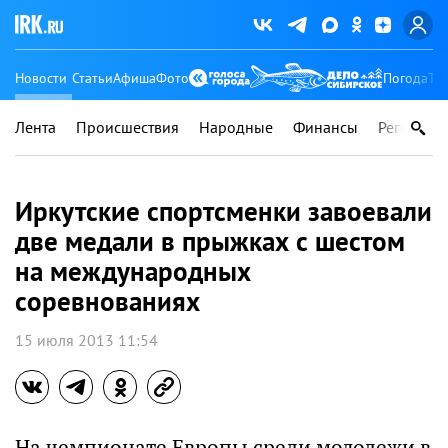
Новости
Статьи
Афиша
Фото
Погода
Ту
Лента
Происшествия
Народные
Финансы
Регионы
Иркутские спортсменки завоевали
две медали в прыжках с шестом
на международных
соревнованиях
15 июля 2013 11:54
На чемпионате Европы среди молодежи в