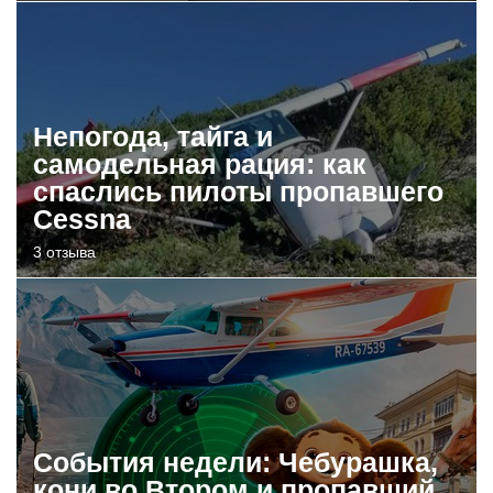
Непогода, тайга и
самодельная рация: как
спаслись пилоты пропавшего
Cessna
3 отзыва
События недели: Чебурашка,
кони во Втором и пропавший