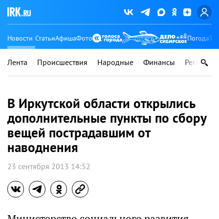
Новости
Статьи
Афиша
Фото
Погода
Ту
Лента
Происшествия
Народные
Финансы
Регионы
В Иркутской области открылись
дополнительные пункты по сбору
вещей пострадавшим от
наводнения
23 сентября 2013 14:52
Министерство социального развития,