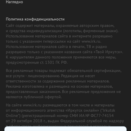
Наглядно
Политика конфиденциальности
Сайт содержит материалы, охраняемые авторским правом,
и средства индивидуализации (логотипы, фирменные знаки).
Использование материалов сайта в интернете разрешено
только с указанием гиперссылки на сайт www.irk.ru.
Использование материалов сайта в печати, ТВ и радио
разрешено только с указанием названия сайта «Твой Иркутск».
К нарушителям данного положения применяются все меры,
предусмотренные ст. 1301 ГК РФ.
Все рекламные товары подлежат обязательной сертификации,
все услуги - лицензированию. Редакция не несет
ответственности за содержание рекламных материалов.
Реклама изготовлена и размещена на основе материалов,
предоставленных заказчиком. Все рекламные предложения не
являются публичной офертой.
На сайте www.irk.ru размещаются в том числе и материалы
от информационного агентства «Иркутск онлайн» ("Irkutsk
Online") (регистрационный номер СМИ ИА № ФС77-74154
от 29 октября 2018 г., выдан Федеральной службой по надзору
в сфере связи, информационных технологий и массовых