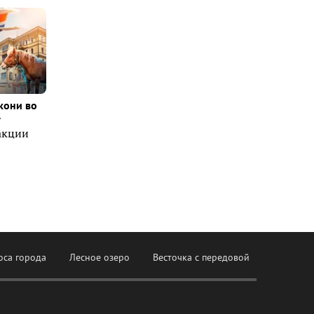
кони во
т
акции
оса города
Лесное озеро
Весточка с передовой