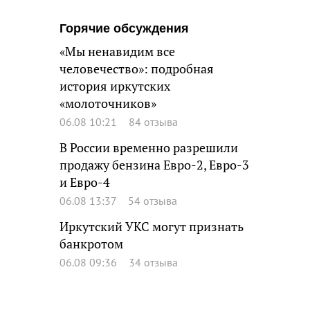
Горячие обсуждения
«Мы ненавидим все
человечество»: подробная
история иркутских
«молоточников»
06.08 10:21
84 отзыва
В России временно разрешили
продажу бензина Евро-2, Евро-3
и Евро-4
06.08 13:37
54 отзыва
Иркутский УКС могут признать
банкротом
06.08 09:36
34 отзыва