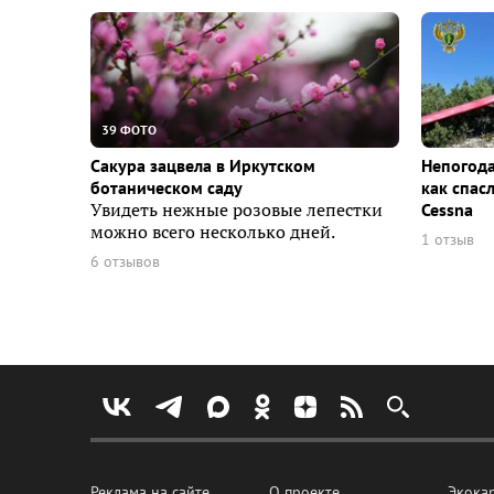
39 ФОТО
Сакура зацвела в Иркутском
Непогода
ботаническом саду
как спас
Увидеть нежные розовые лепестки
Cessna
можно всего несколько дней.
1 отзыв
6 отзывов
Реклама на сайте
О проекте
Экока