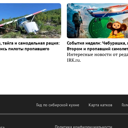
, тайга и самодельная рация:
События недели: Чебурашка, 
лись пилоты пропавшего
Втором и пропавший самоле
Интересные новости от ред
IRK.ru.
Гид по сибирской кухне
Карта катков
Гол
Политика конфиденциальности
рта