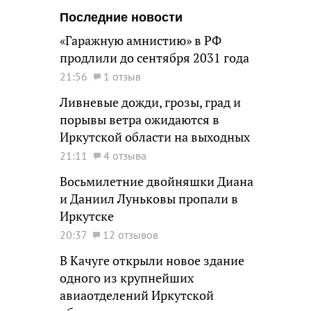
Последние новости
«Гаражную амнистию» в РФ
продлили до сентября 2031 года
21:56
1 отзыв
Ливневые дожди, грозы, град и
порывы ветра ожидаются в
Иркутской области на выходных
21:11
4 отзыва
Восьмилетние двойняшки Диана
и Даниил Луньковы пропали в
Иркутске
20:37
12 отзывов
В Качуге открыли новое здание
одного из крупнейших
авиаотделений Иркутской