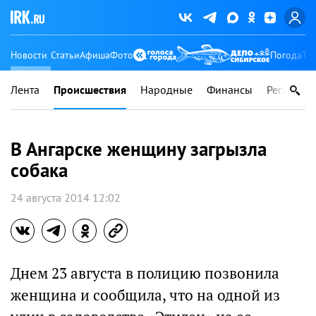
Новости
Статьи
Афиша
Фото
Погода
Ту
Лента
Происшествия
Народные
Финансы
Регионы
В Ангарске женщину загрызла
собака
24 августа 2014 12:02
Днем 23 августа в полицию позвонила
женщина и сообщила, что на одной из