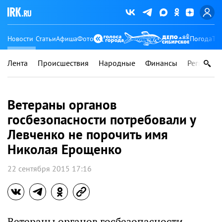
Новости
Статьи
Афиша
Фото
Погода
Ту
Лента
Происшествия
Народные
Финансы
Регионы
Ветераны органов
госбезопасности потребовали у
Левченко не порочить имя
Николая Ерощенко
22 сентября 2015 17:16
Ветераны органов госбезопасности