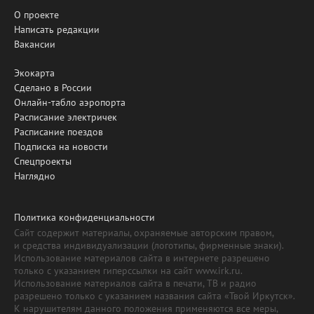
О проекте
Написать редакции
Вакансии
Экокарта
Сделано в России
Онлайн-табло аэропорта
Расписание электричек
Расписание поездов
Подписка на новости
Спецпроекты
Наглядно
Политика конфиденциальности
Сайт содержит материалы, охраняемые авторским правом,
и средства индивидуализации (логотипы, фирменные знаки).
Использование материалов сайта в интернете разрешено
только с указанием гиперссылки на сайт www.irk.ru.
Использование материалов сайта в печати, ТВ и радио
разрешено только с указанием названия сайта «Твой Иркутск».
К нарушителям данного положения применяются все меры,