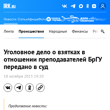
Новости
Статьи
Афиша
Фото
Погода
Ту
Лента
Происшествия
Народные
Финансы
Регионы
Уголовное дело о взятках в
отношении преподавателей БрГУ
передано в суд
18 октября 2015 19:20
Продолжение новости: