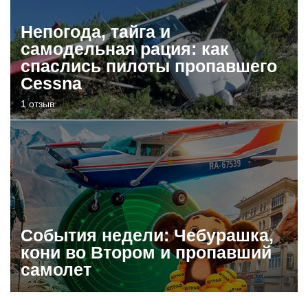
Непогода, тайга и
самодельная рация: как
спаслись пилоты пропавшего
Cessna
1 отзыв
События недели: Чебурашка,
кони во Втором и пропавший
самолет