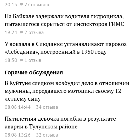
20:15
27 отзывов
На Байкале задержали водителя гидроцикла,
пытавшегося скрыться от инспекторов ГИМС
19:24
2 отзыва
У вокзала в Слюдянке устанавливают паровоз
«Лебедянка», построенный в 1950 году
18:50
1 отзыв
Горячие обсуждения
В Куйтуне следком возбудил дело в отношении
мужчины, передавшего мотоцикл своему 12-
летнему сыну
08.08 14:44
34 отзыва
Пятилетняя девочка погибла в результате
аварии в Тулунском районе
08.08 13:26
32 отзыва