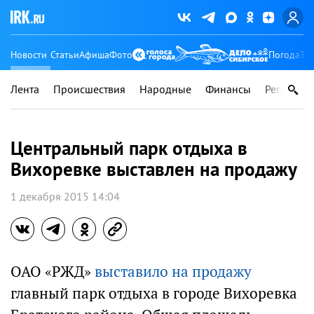
Новости
Статьи
Афиша
Фото
Погода
Ту
Лента
Происшествия
Народные
Финансы
Регионы
Центральный парк отдыха в
Вихоревке выставлен на продажу
1 декабря 2015 14:04
ОАО «РЖД»
выставило на продажу
главный парк отдыха в городе Вихоревка