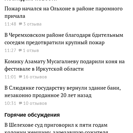
Пожар начался на Ольхоне в районе паромного
причала
11:48
3 отзыва
В Черемховском районе благодаря бдительным
соседям предотвратили крупный пожар
11:27
1 отзыв
Комику Азамату Мусагалиеву подарили коня на
фестивале в Иркутской области
11:01
16 отзывов
В Слюдянке государству вернули здание бани,
незаконно проданное 20 лет назад
10:31
10 отзывов
Горячие обсуждения
В Шелехове суд приговорил к пяти годам
колонии женщину, зарезавшую сожителя