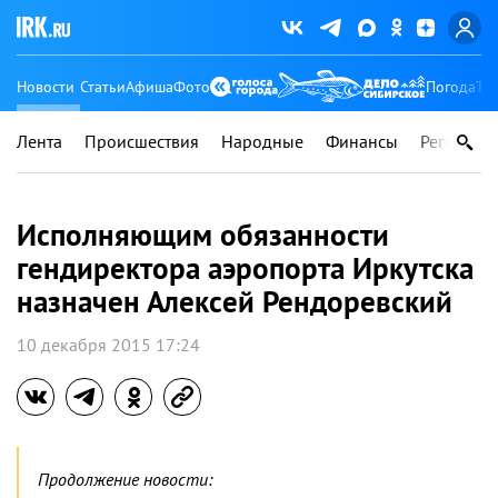
Новости
Статьи
Афиша
Фото
Погода
Ту
Лента
Происшествия
Народные
Финансы
Регионы
Исполняющим обязанности
гендиректора аэропорта Иркутска
назначен Алексей Рендоревский
10 декабря 2015 17:24
Продолжение новости: