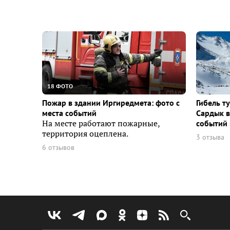
18 ФОТО
Пожар в здании Иргиредмета: фото с
Гибель т
места событий
Сардык в
На месте работают пожарные,
событий 
территория оцеплена.
3 отзыва
6 отзывов