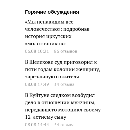
Горячие обсуждения
«Мы ненавидим все
человечество»: подробная
история иркутских
«молоточников»
06.08 10:21
86 отзывов
В Шелехове суд приговорил к
пяти годам колонии женщину,
зарезавшую сожителя
08.08 17:49
34 отзыва
В Куйтуне следком возбудил
дело в отношении мужчины,
передавшего мотоцикл своему
12-летнему сыну
08.08 14:44
34 отзыва