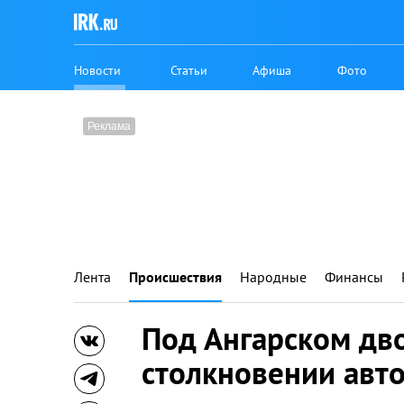
Новости
Статьи
Афиша
Фото
Лента
Происшествия
Народные
Финансы
Под Ангарском дво
столкновении авт