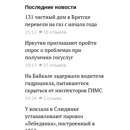
Последние новости
131 частный дом в Братске
перевели на газ с начала года
21:12
10 отзывов
Иркутян приглашают пройти
опрос о проблемах при
получении госуслуг
20:15
27 отзывов
На Байкале задержали водителя
гидроцикла, пытавшегося
скрыться от инспекторов ГИМС
19:24
2 отзыва
У вокзала в Слюдянке
устанавливают паровоз
«Лебедянка», построенный в