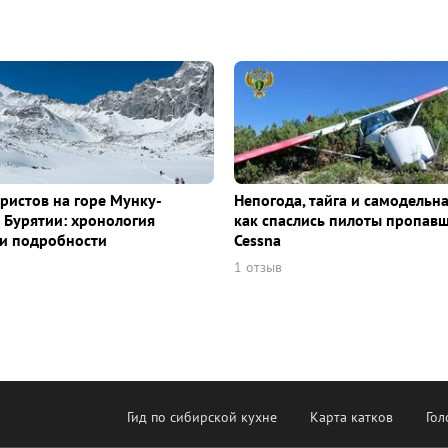
уристов на горе Мунку-
Непогода, тайга и самодельна
 Бурятии: хронология
как спаслись пилоты пропав
и подробности
Cessna
1 отзыв
Гид по сибирской кухне
Карта катков
Гол