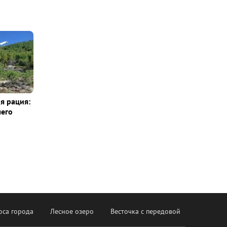
я рация:
шего
оса города
Лесное озеро
Весточка с передовой