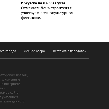
Иркутска на 8 и 9 августа
Отмечаем День строителя и
участвуем в этнокультурном
фестивале.
оса города
Лесное озеро
Весточка с передовой
авторским правом,
ы, фирменные
а в интернете
ылки
риалов сайта
с указанием
шителям данного