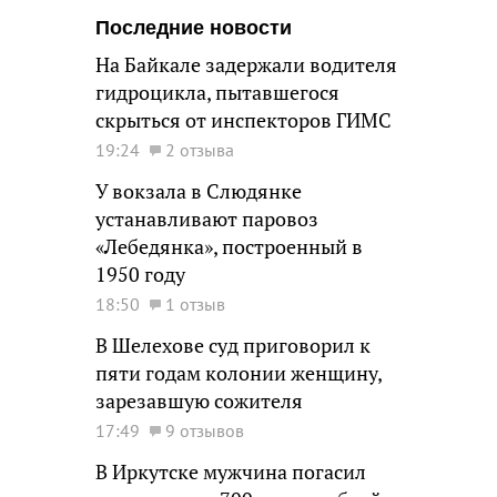
Последние новости
На Байкале задержали водителя
гидроцикла, пытавшегося
скрыться от инспекторов ГИМС
19:24
2 отзыва
У вокзала в Слюдянке
устанавливают паровоз
«Лебедянка», построенный в
1950 году
18:50
1 отзыв
В Шелехове суд приговорил к
пяти годам колонии женщину,
зарезавшую сожителя
17:49
9 отзывов
В Иркутске мужчина погасил