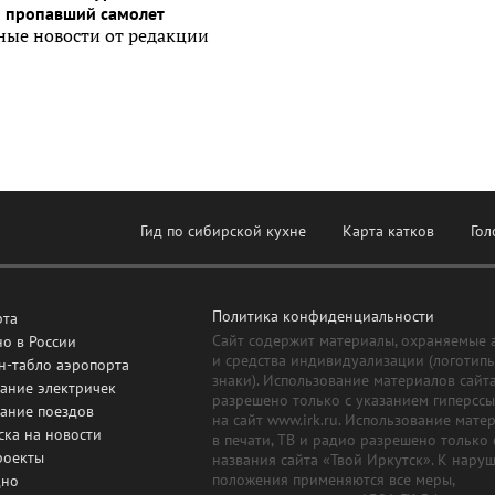
и пропавший самолет
ные новости от редакции
Гид по сибирской кухне
Карта катков
Гол
Политика конфиденциальности
рта
Сайт содержит материалы, охраняемые 
о в России
и средства индивидуализации (логотип
н-табло аэропорта
знаки). Использование материалов сайт
ание электричек
разрешено только с указанием гиперсс
сание поездов
на сайт www.irk.ru. Использование мате
ска на новости
в печати, ТВ и радио разрешено только 
роекты
названия сайта «Твой Иркутск». К нару
положения применяются все меры,
дно