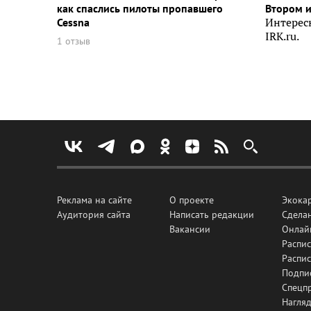
как спаслись пилоты пропавшего
Втором 
Cessna
Интерес
IRK.ru.
1 отзыв
Реклама на сайте
О проекте
Экока
Аудитория сайта
Написать редакции
Сделан
Вакансии
Онлай
Распис
Распи
Подпи
Спецп
Нагля