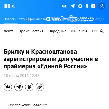
Новости
Статьи
Афиша
Фото
Погода
Ту
Лента
Происшествия
Народные
Финансы
Регионы
Брилку и Красноштанова
зарегистрировали для участия в
праймериз «Единой России»
18 марта 2016 12:47
Продолжение новости: