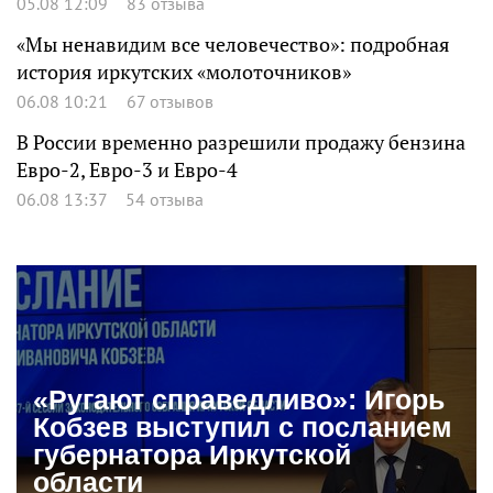
05.08 12:09
83 отзыва
«Мы ненавидим все человечество»: подробная
история иркутских «молоточников»
06.08 10:21
67 отзывов
В России временно разрешили продажу бензина
Евро-2, Евро-3 и Евро-4
06.08 13:37
54 отзыва
«Ругают справедливо»: Игорь
Кобзев выступил с посланием
губернатора Иркутской
области