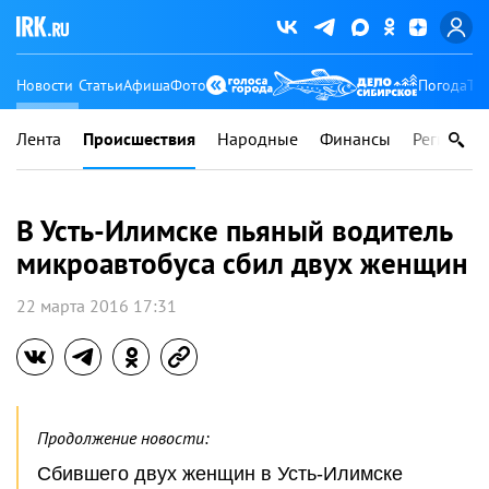
Новости
Статьи
Афиша
Фото
Погода
Ту
Лента
Происшествия
Народные
Финансы
Регионы
В Усть-Илимске пьяный водитель
микроавтобуса сбил двух женщин
22 марта 2016 17:31
Продолжение новости:
Сбившего двух женщин в Усть-Илимске