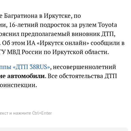
е Багратиона в Иркутске, по
, 16-летний подросток за рулем Toyota
 пояснил предполагаемый виновник ДТП,
. Об этом ИА «Иркутск онлайн» сообщили в
У МВД России по Иркутской области.
ппы «ДТП 38RUS»
, несовершеннолетний
ие автомобили
. Все обстоятельства ДТП
тоинспекции.
текст и нажмите
Ctrl
+
Enter