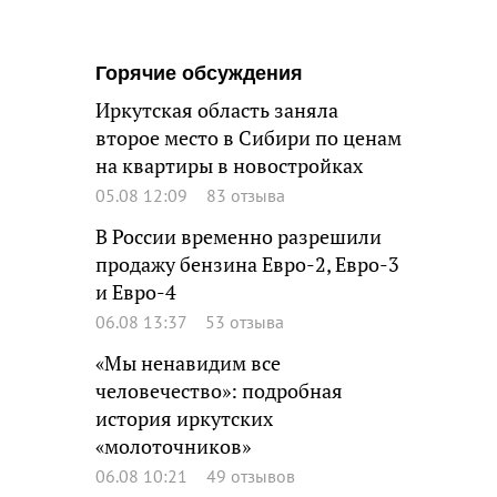
Горячие обсуждения
Иркутская область заняла
второе место в Сибири по ценам
на квартиры в новостройках
05.08 12:09
83 отзыва
В России временно разрешили
продажу бензина Евро-2, Евро-3
и Евро-4
06.08 13:37
53 отзыва
«Мы ненавидим все
человечество»: подробная
история иркутских
«молоточников»
06.08 10:21
49 отзывов