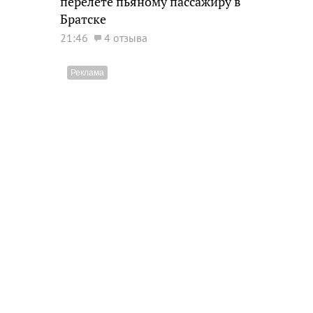
перелете пьяному пассажиру в
Братске
21:46
4 отзыва