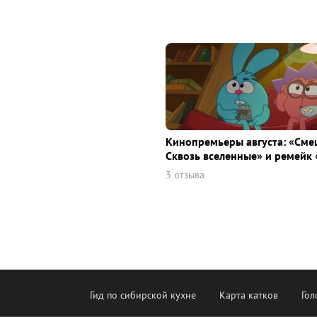
Кинопремьеры августа: «Сме
Сквозь вселенные» и ремейк 
3 отзыва
Гид по сибирской кухне
Карта катков
Гол