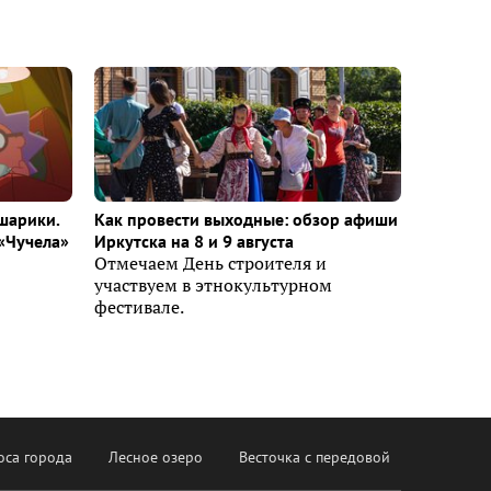
шарики.
Как провести выходные: обзор афиши
«Чучела»
Иркутска на 8 и 9 августа
Отмечаем День строителя и
участвуем в этнокультурном
фестивале.
оса города
Лесное озеро
Весточка с передовой