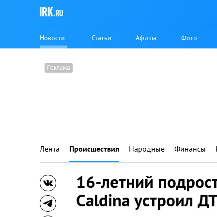
Новости
Статьи
Афиша
Фото
Лента
Происшествия
Народные
Финансы
16-летний подрост
Caldina устроил Д