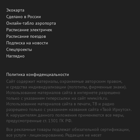
Экокарта
Сделано в России
Онлайн-табло аэропорта
Расписание электричек
Расписание поездов
Подписка на новости
Спецпроекты
Наглядно
Политика конфиденциальности
Сайт содержит материалы, охраняемые авторским правом,
и средства индивидуализации (логотипы, фирменные знаки).
Использование материалов сайта в интернете разрешено
только с указанием гиперссылки на сайт www.irk.ru.
Использование материалов сайта в печати, ТВ и радио
разрешено только с указанием названия сайта «Твой Иркутск».
К нарушителям данного положения применяются все меры,
предусмотренные ст. 1301 ГК РФ.
Все рекламные товары подлежат обязательной сертификации,
все услуги - лицензированию. Редакция не несет