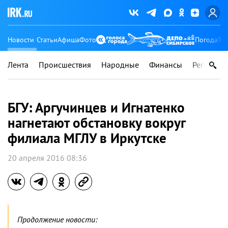
Новости
Статьи
Афиша
Фото
Погода
Ту
Лента
Происшествия
Народные
Финансы
Регионы
БГУ: Аргучинцев и Игнатенко
нагнетают обстановку вокруг
филиала МГЛУ в Иркутске
20 апреля 2016 08:36
Продолжение новости: