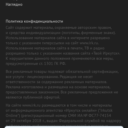
Наглядно
Политика конфиденциальности
Сайт содержит материалы, охраняемые авторским правом,
и средства индивидуализации (логотипы, фирменные знаки).
Использование материалов сайта в интернете разрешено
только с указанием гиперссылки на сайт www.irk.ru.
Использование материалов сайта в печати, ТВ и радио
разрешено только с указанием названия сайта «Твой Иркутск».
К нарушителям данного положения применяются все меры,
предусмотренные ст. 1301 ГК РФ.
Все рекламные товары подлежат обязательной сертификации,
все услуги - лицензированию. Редакция не несет
ответственности за содержание рекламных материалов.
Реклама изготовлена и размещена на основе материалов,
предоставленных заказчиком. Все рекламные предложения не
являются публичной офертой.
На сайте www.irk.ru размещаются в том числе и материалы
от информационного агентства «Иркутск онлайн» ("Irkutsk
Online") (регистрационный номер СМИ ИА № ФС77-74154
от 29 октября 2018 г., выдан Федеральной службой по надзору
в сфере связи, информационных технологий и массовых