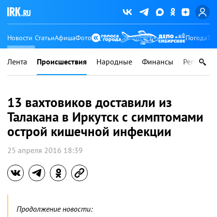
Новости
Статьи
Афиша
Фото
Погода
Ту
Лента
Происшествия
Народные
Финансы
Регионы
13 вахтовиков доставили из
Талакана в Иркутск с симптомами
острой кишечной инфекции
25 апреля 2016 18:39
Продолжение новости: