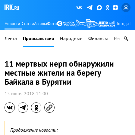
Новости
Статьи
Афиша
Фото
Погода
Ту
Лента
Происшествия
Народные
Финансы
Регионы
11 мертвых нерп обнаружили
местные жители на берегу
Байкала в Бурятии
15 июня 2018 11:00
Продолжение новости: