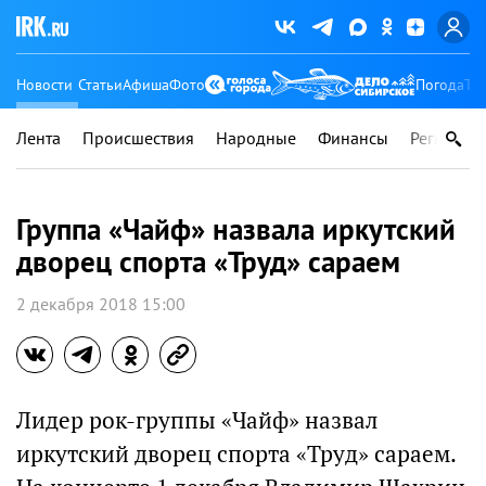
Новости
Статьи
Афиша
Фото
Погода
Ту
Лента
Происшествия
Народные
Финансы
Регионы
Группа «Чайф» назвала иркутский
дворец спорта «Труд» сараем
2 декабря 2018 15:00
Лидер рок-группы «Чайф» назвал
иркутский дворец спорта «Труд» сараем.