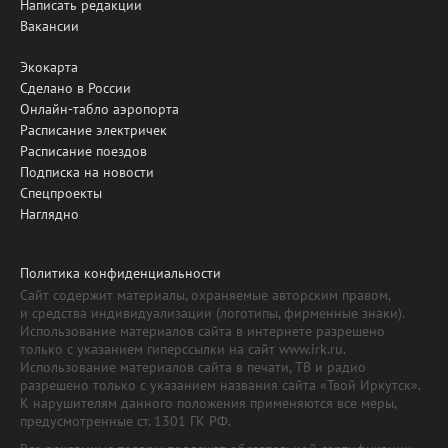
Написать редакции
Вакансии
Экокарта
Сделано в России
Онлайн-табло аэропорта
Расписание электричек
Расписание поездов
Подписка на новости
Спецпроекты
Наглядно
Политика конфиденциальности
Сайт содержит материалы, охраняемые авторским правом,
и средства индивидуализации (логотипы, фирменные знаки).
Использование материалов сайта в интернете разрешено
только с указанием гиперссылки на сайт www.irk.ru.
Использование материалов сайта в печати, ТВ и радио
разрешено только с указанием названия сайта «Твой Иркутск».
К нарушителям данного положения применяются все меры,
предусмотренные ст. 1301 ГК РФ.