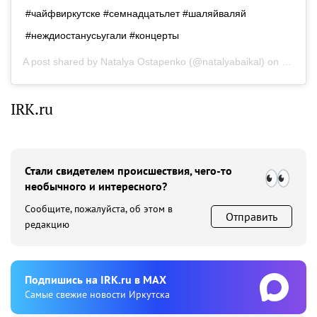
#чайфвиркутске #семнадцатьлет #шаляйваляй
#неждиостанусьугали #концерты
A post shared by
Natalya Ostapenko
(@natalyabaikal) on
Dec 1, 
IRK.ru
Стали свидетелем происшествия, чего-то
необычного и интересного?
Сообщите, пожалуйста, об этом в
Отправить
редакцию
Подпишиcь на IRK.ru в MAX
Cамые свежие новости Иркутска