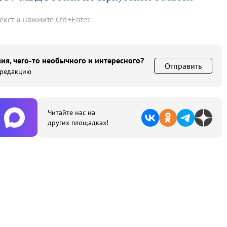
текст и нажмите
Ctrl
+
Enter
ия, чего-то необычного и интересного?
Отправить
 редакцию
Читайте нас на
других площадках!