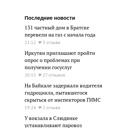
Последние новости
131 частный дом в Братске
перевели на газ с начала года
21:12
3 отзыва
Иркутян приглашают пройти
опрос о проблемах при
получении госуслуг
20:15
27 отзывов
На Байкале задержали водителя
гидроцикла, пытавшегося
скрыться от инспекторов ГИМС
19:24
2 отзыва
У вокзала в Слюдянке
устанавливают паровоз