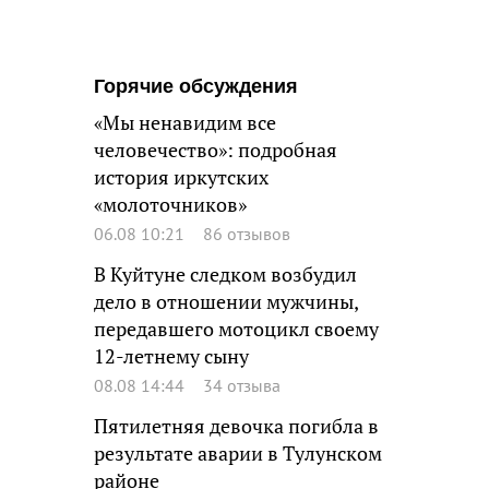
Горячие обсуждения
«Мы ненавидим все
человечество»: подробная
история иркутских
«молоточников»
06.08 10:21
86 отзывов
В Куйтуне следком возбудил
дело в отношении мужчины,
передавшего мотоцикл своему
12-летнему сыну
08.08 14:44
34 отзыва
Пятилетняя девочка погибла в
результате аварии в Тулунском
районе