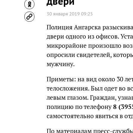
двери
30 января 2019 09:25
Полиция Ангарска разыскива
двери одного из офисов. Уст
микрорайоне произошло воз
опросили свидетелей, которы
мужчину.
Приметы: на вид около 30 лет
телосложения. Был одет во в
левым глазом. Граждан, узн
полицию по телефону
8 (395
самостоятельно явиться в о
По материалам пресс-служб