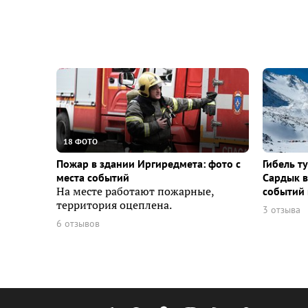
18 ФОТО
Пожар в здании Иргиредмета: фото с
Гибель т
места событий
Сардык в
На месте работают пожарные,
событий 
территория оцеплена.
3 отзыва
6 отзывов