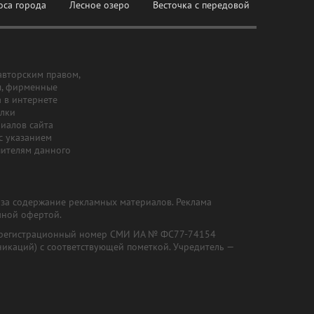
оса города
Лесное озеро
Весточка с передовой
авторским правом,
ы, фирменные
а в интернете
ылки
риалов сайта
с указанием
шителям данного
и за содержание рекламных материалов. Реклама
чной офертой.
") (регистрационный номер СМИ ИА № ФС77-74154
никаций) с соответствующей пометкой. Учредитель —