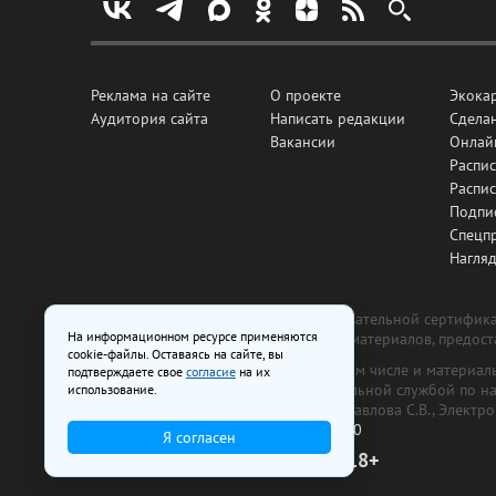
Реклама на сайте
О проекте
Экока
Аудитория сайта
Написать редакции
Сделан
Вакансии
Онлай
Распис
Распи
Подпи
Спецп
Нагля
Все рекламные товары подлежат обязательной сертификац
На информационном ресурсе применяются
изготовлена и размещена на основе материалов, предос
cookie-файлы. Оставаясь на сайте, вы
На сайте www.irk.ru размещаются в том числе и материа
подтверждаете свое
согласие
на их
от 29 октября 2018 г., выдан Федеральной службой по 
использование.
ООО «Ирк.ру». Главный редактор — Павлова С.В., Электр
Телефон редакции:
+7 (3952) 48-88-50
Я согласен
18+
© 2003–2026 IRK.ru Твой Иркутск