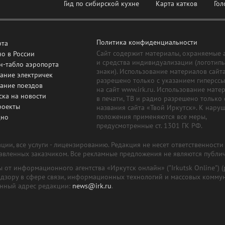
Гид по сибирской кухне
Карта катков
Гол
Политика конфиденциальности
рта
Сайт содержит материалы, охраняемые 
о в России
и средства индивидуализации (логотип
н-табло аэропорта
знаки). Использование материалов сайт
ание электричек
разрешено только с указанием гиперсс
сание поездов
на сайт www.irk.ru. Использование мате
ска на новости
в печати, ТВ и радио разрешено только 
роекты
названия сайта «Твой Иркутск». К нару
положения применяются все меры,
дно
предусмотренные ст. 1301 ГК РФ.
ии, все услуги - лицензированию. Редакция не несет ответственност
тавленных заказчиком. Все рекламные предложения не являются публи
лы от информационного агентства «Иркутск онлайн» ("Irkutsk Online
надзору в сфере связи, информационных технологий и массовых комму
онный адрес редакции:
news@irk.ru
.