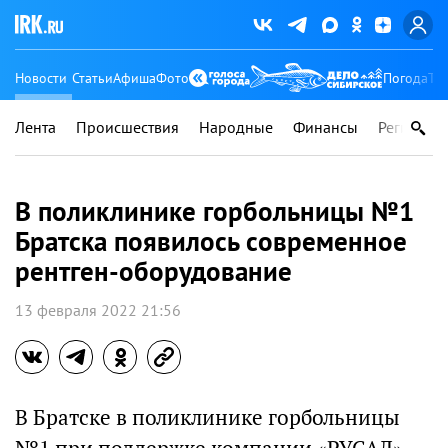
Новости
Статьи
Афиша
Фото
Погода
Ту
Лента
Происшествия
Народные
Финансы
Регионы
В поликлинике горбольницы №1
Братска появилось современное
рентген-оборудование
13 февраля 2022 21:56
В Братске в поликлинике горбольницы