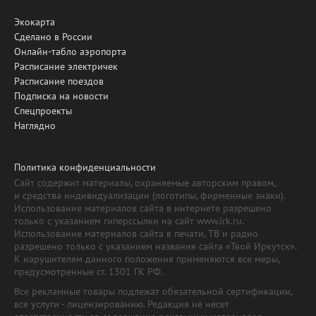
Экокарта
Сделано в России
Онлайн-табло аэропорта
Расписание электричек
Расписание поездов
Подписка на новости
Спецпроекты
Наглядно
Политика конфиденциальности
Сайт содержит материалы, охраняемые авторским правом,
и средства индивидуализации (логотипы, фирменные знаки).
Использование материалов сайта в интернете разрешено
только с указанием гиперссылки на сайт www.irk.ru.
Использование материалов сайта в печати, ТВ и радио
разрешено только с указанием названия сайта «Твой Иркутск».
К нарушителям данного положения применяются все меры,
предусмотренные ст. 1301 ГК РФ.
Все рекламные товары подлежат обязательной сертификации,
все услуги - лицензированию. Редакция не несет