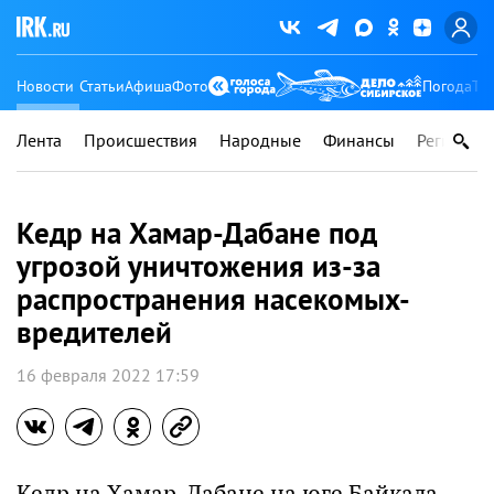
Новости
Статьи
Афиша
Фото
Погода
Ту
Лента
Происшествия
Народные
Финансы
Регионы
Кедр на Хамар-Дабане под
угрозой уничтожения из-за
распространения насекомых-
вредителей
16 февраля 2022 17:59
Кедр на Хамар-Дабане на юге Байкала