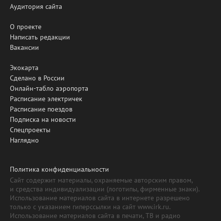
Аудитория сайта
О проекте
Написать редакции
Вакансии
Экокарта
Сделано в России
Онлайн-табло аэропорта
Расписание электричек
Расписание поездов
Подписка на новости
Спецпроекты
Наглядно
Политика конфиденциальности
Сайт содержит материалы, охраняемые авторским правом,
и средства индивидуализации (логотипы, фирменные знаки).
Использование материалов сайта в интернете разрешено
только с указанием гиперссылки на сайт www.irk.ru.
Использование материалов сайта в печати, ТВ и радио