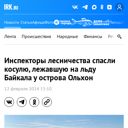
Новости
Статьи
Афиша
Фото
Погода
Ту
Лента
Происшествия
Народные
Финансы
Регионы
Инспекторы лесничества спасли
косулю, лежавшую на льду
Байкала у острова Ольхон
12 февраля 2024 15:10