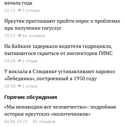
начала года
21:12
3 отзыва
Иркутян приглашают пройти опрос о проблемах
при получении госуслуг
20:15
16 отзывов
На Байкале задержали водителя гидроцикла,
пытавшегося скрыться от инспекторов ГИМС
19:24
1 отзыв
У вокзала в Слюдянке устанавливают паровоз
«Лебедянка», построенный в 1950 году
18:50
1 отзыв
Горячие обсуждения
«Мы ненавидим все человечество»: подробная
история иркутских «молоточников»
06.08 10:21
86 отзывов