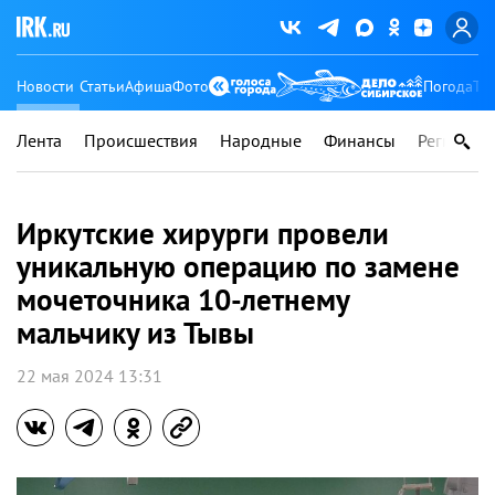
Новости
Статьи
Афиша
Фото
Погода
Ту
Лента
Происшествия
Народные
Финансы
Регионы
Иркутские хирурги провели
уникальную операцию по замене
мочеточника 10-летнему
мальчику из Тывы
22 мая 2024 13:31