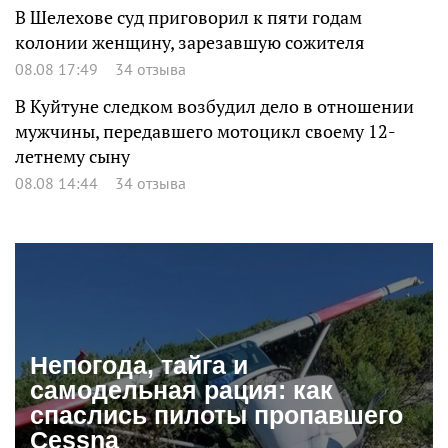
В Шелехове суд приговорил к пяти годам
колонии женщину, зарезавшую сожителя
08.08 17:49
34 отзыва
В Куйтуне следком возбудил дело в отношении
мужчины, передавшего мотоцикл своему 12-
летнему сыну
08.08 14:44
34 отзыва
Непогода, тайга и
самодельная рация: как
спаслись пилоты пропавшего
Cessna