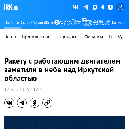
Новости
Статьи
Афиша
Фото
Погода
Ту
Лента
Происшествия
Народные
Финансы
Регионы
Ракету с работающим двигателем
заметили в небе над Иркутской
областью
17 мая 2025 11:11