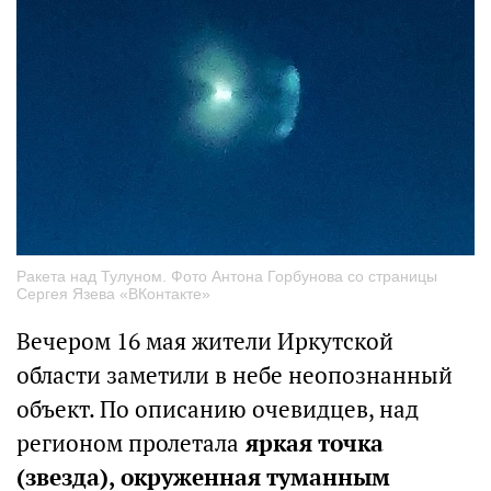
Ракета над Тулуном. Фото Антона Горбунова со страницы
Сергея Язева «ВКонтакте»
Вечером 16 мая жители Иркутской
области заметили в небе неопознанный
объект. По описанию очевидцев, над
регионом пролетала
яркая точка
(звезда), окруженная туманным