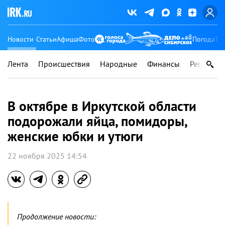
Новости
Статьи
Афиша
Фото
Погода
Ту
Лента
Происшествия
Народные
Финансы
Регионы
В октябре в Иркутской области
подорожали яйца, помидоры,
женские юбки и утюги
22 ноября 2025 14:54
Продолжение новости: