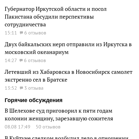
Губернатор Иркутской области и посол
Пакистана обсудили перспективы
сотрудничества
15:11
6 отзывов
Двух байкальских нерп отправили из Иркутска в
московский океанариум
14:27
6 отзывов
Летевший из Хабаровска в Новосибирск самолет
экстренно сел в Братске
13:52
3 отзыва
Горячие обсуждения
В Шелехове суд приговорил к пяти годам
колонии женщину, зарезавшую сожителя
08.08 17:49
50 отзывов
В Куйтуне следком возбудил дело в отношении