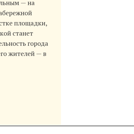
альным — на
набережной
истке площадки,
акой станет
льность города
его жителей — в