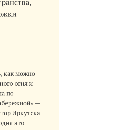
ранства,
рожки
ь, как можно
ного огня и
на по
абережной» —
ктор Иркутска
одня это