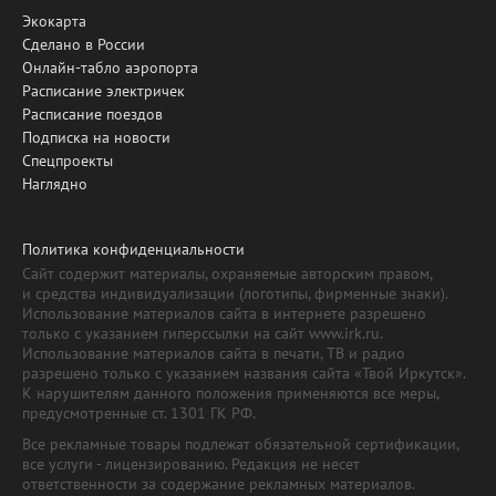
Экокарта
Сделано в России
Онлайн-табло аэропорта
Расписание электричек
Расписание поездов
Подписка на новости
Спецпроекты
Наглядно
Политика конфиденциальности
Сайт содержит материалы, охраняемые авторским правом,
и средства индивидуализации (логотипы, фирменные знаки).
Использование материалов сайта в интернете разрешено
только с указанием гиперссылки на сайт www.irk.ru.
Использование материалов сайта в печати, ТВ и радио
разрешено только с указанием названия сайта «Твой Иркутск».
К нарушителям данного положения применяются все меры,
предусмотренные ст. 1301 ГК РФ.
Все рекламные товары подлежат обязательной сертификации,
все услуги - лицензированию. Редакция не несет
ответственности за содержание рекламных материалов.