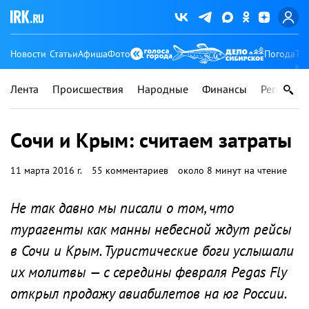
Новости
Статьи
Афиша
Фото
Погода
Ту
Лента
Происшествия
Народные
Финансы
Регионы
Сочи и Крым: считаем затраты
11 марта 2016 г.
55 комментариев
около 8 минут на чтение
Не так давно мы писали о том, что
турагенты как манны небесной ждут рейсы
в Сочи и Крым. Туристические боги услышали
их молитвы — с середины февраля Pegas Fly
открыл продажу авиабилетов на юг России.