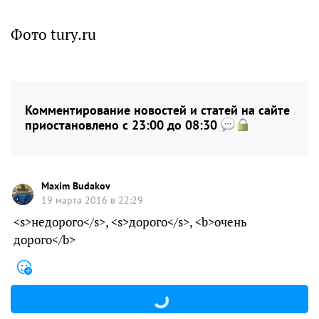
Фото tury.ru
Комментирование новостей и статей на сайте
приостановлено с 23:00 до 08:30
Maxim Budakov
19 марта 2016 в 22:29
<s>недорого</s>, <s>дорого</s>, <b>очень
дорого</b>