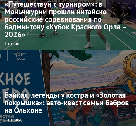
«Путешествуй с турниром»: в
Маньчжурии прошли китайско-
российские соревнования по
бадминтону «Кубок Красного Орла –
2026»
1 отзыв
Байкал, легенды у костра и «Золотая
покрышка»: авто-квест семьи бабров
на Ольхоне
2 отзыва