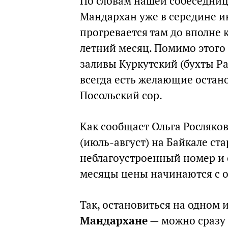
По словам нашей собеседниц
Мандархан уже в середине ию
прогревается там до вполне
летний месяц. Помимо этого
заливы Куркутский (бухты Ра
всегда есть желающие остано
Посольский сор.
Как сообщает Ольга Росляко
(июль-август) на Байкале ста
неблагоустроенный номер и о
месяцы цены начинаются с от
Так, остановиться на одном 
Мандархане
— можно сразу 