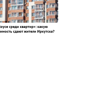
Royce среди квaртир»: какую
имость сдают жители Иркутска?
а