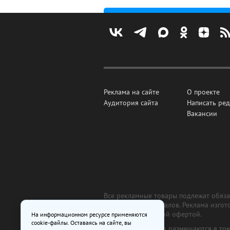
Реклама на сайте
О проекте
Аудитория сайта
Написать ре
Вакансии
Все рекламные товары подлежат обязат
рекламных материалов. Реклама изгот
являются публичной офертой.
На информационном ресурсе применяются
cookie-файлы. Оставаясь на сайте, вы
На сайте www.irk.ru размещаются в то