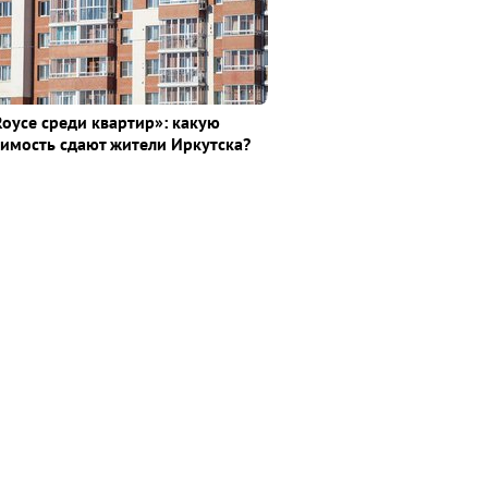
Royce среди квaртир»: какую
имость сдают жители Иркутска?
а