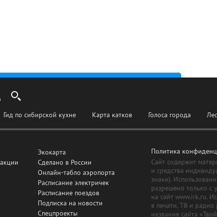
Гид по сибирской кухне
Карта катков
Голоса города
Ле
Политика конфиденц
Экокарта
Сайт содержит матер
дакции
Сделано в России
и средства индивиду
Онлайн-табло аэропорта
знаки). Использовани
Расписание электричек
разрешено только с 
Расписание поездов
на сайт www.irk.ru. 
Подписка на новости
в печати, ТВ и радио
Спецпроекты
названия сайта «Тво