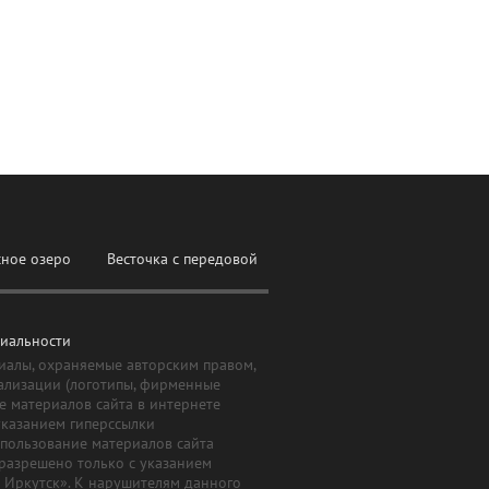
сное озеро
Весточка с передовой
иальности
иалы, охраняемые авторским правом,
ализации (логотипы, фирменные
е материалов сайта в интернете
указанием гиперссылки
Использование материалов сайта
 разрешено только с указанием
й Иркутск». К нарушителям данного