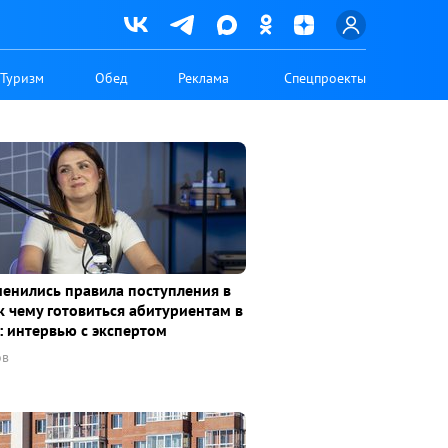
Туризм
Обед
Реклама
Спецпроекты
менились правила поступления в
к чему готовиться абитуриентам в
: интервью с экспертом
ов