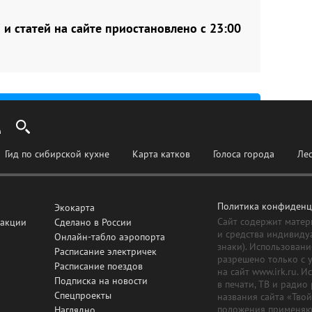
и статей на сайте приостановлено с 23:00
Гид по сибирской кухне
Карта катков
Голоса города
Ле
Политика конфиденц
Экокарта
Сайт содержит матер
дакции
Сделано в России
и средства индивиду
Онлайн-табло аэропорта
знаки). Использовани
Расписание электричек
разрешено только с 
Расписание поездов
на сайт www.irk.ru. 
Подписка на новости
в печати, ТВ и радио
Спецпроекты
названия сайта «Тво
положения применяют
Наглядно