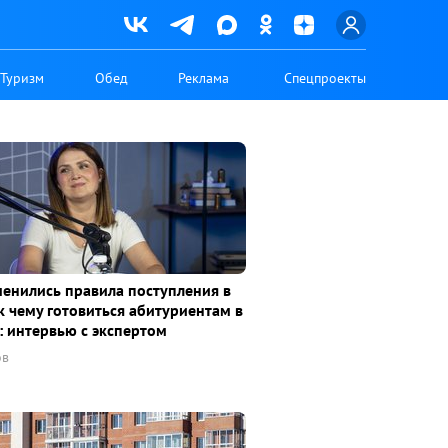
Туризм
Обед
Реклама
Спецпроекты
менились правила поступления в
к чему готовиться абитуриентам в
: интервью с экспертом
ов