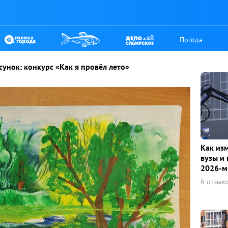
Погода
сунок: конкурс «Как я провёл лето»
Как из
вузы и 
2026-м
6 отзыв