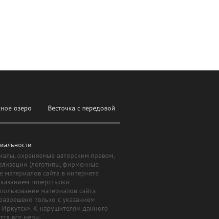
сное озеро
Весточка с передовой
иальности
иалы, охраняемые авторским правом,
ализации (логотипы, фирменные
е материалов сайта в интернете
указанием гиперссылки
Использование материалов сайта
 разрешено только с указанием
й Иркутск». К нарушителям данного
ся все меры,