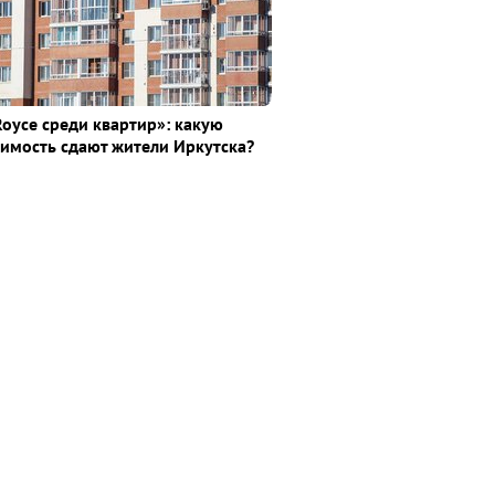
Royce среди квaртир»: какую
имость сдают жители Иркутска?
а