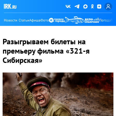
Новости
Статьи
Афиша
Фото
Погода
Ту
Разыгрываем билеты на
премьеру фильма «321-я
Сибирская»