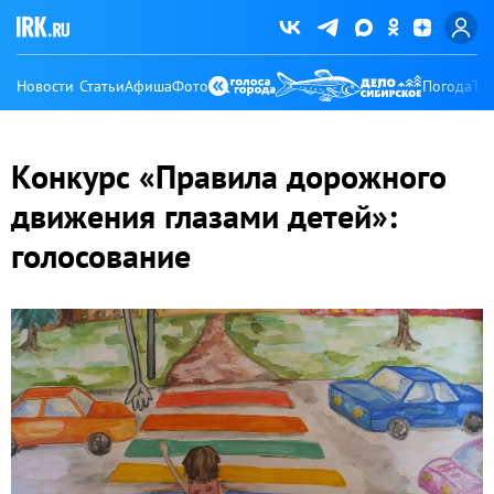
Новости
Статьи
Афиша
Фото
Погода
Ту
Конкурс «Правила дорожного
движения глазами детей»:
голосование