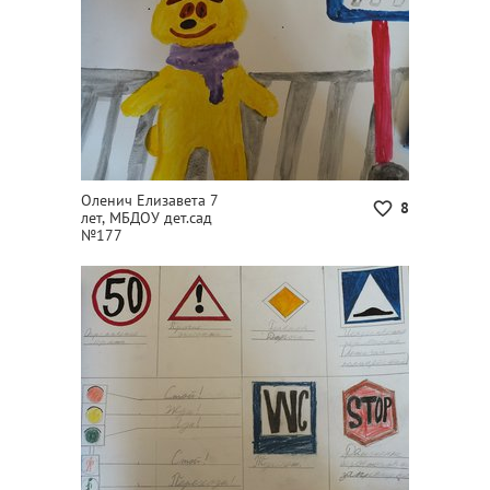
Оленич Елизавета 7
8
лет, МБДОУ дет.сад
№177