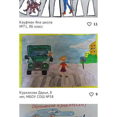
Кауфман Яна школа
11
№71, 8Б класс
Курканова Дарья, 8
9
лет, МБОУ СОШ №38