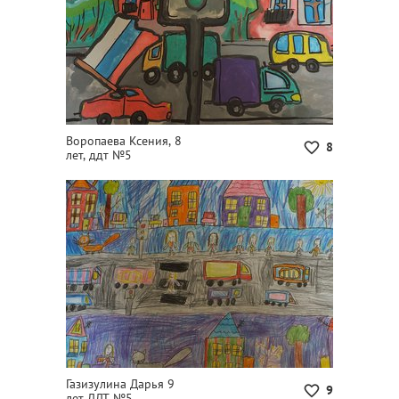
Воропаева Ксения, 8
8
лет, ддт №5
Газизулина Дарья 9
9
лет ДДТ №5