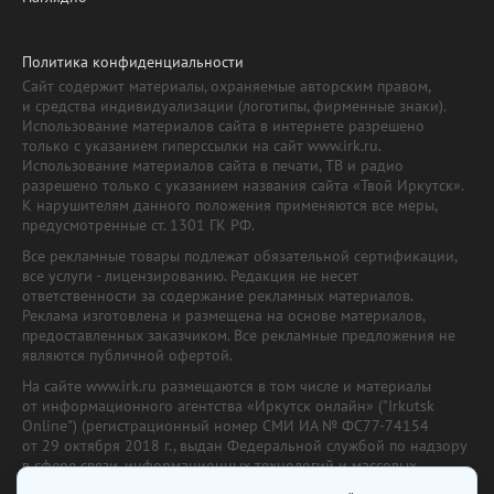
Политика конфиденциальности
Сайт содержит материалы, охраняемые авторским правом,
и средства индивидуализации (логотипы, фирменные знаки).
Использование материалов сайта в интернете разрешено
только с указанием гиперссылки на сайт www.irk.ru.
Использование материалов сайта в печати, ТВ и радио
разрешено только с указанием названия сайта «Твой Иркутск».
К нарушителям данного положения применяются все меры,
предусмотренные ст. 1301 ГК РФ.
Все рекламные товары подлежат обязательной сертификации,
все услуги - лицензированию. Редакция не несет
ответственности за содержание рекламных материалов.
Реклама изготовлена и размещена на основе материалов,
предоставленных заказчиком. Все рекламные предложения не
являются публичной офертой.
На сайте www.irk.ru размещаются в том числе и материалы
от информационного агентства «Иркутск онлайн» ("Irkutsk
Online") (регистрационный номер СМИ ИА № ФС77-74154
от 29 октября 2018 г., выдан Федеральной службой по надзору
в сфере связи, информационных технологий и массовых
коммуникаций) с соответствующей пометкой. Учредитель —