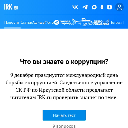
Новости
Статьи
Афиша
Фото
Погода
Ту
Что вы знаете о коррупции?
9 декабря празднуется международный день
борьбы с коррупцией. Следственное управление
СК РФ по Иркутской области предлагает
читателям IRK.ru проверить знания по теме.
Начать тест
9 вопросов