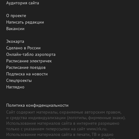
Аудитория сайта
О проекте
Написать редакции
Вакансии
Экокарта
Сделано в России
Онлайн-табло аэропорта
Расписание электричек
Расписание поездов
Подписка на новости
Спецпроекты
Наглядно
Политика конфиденциальности
Сайт содержит материалы, охраняемые авторским правом,
и средства индивидуализации (логотипы, фирменные знаки).
Использование материалов сайта в интернете разрешено
только с указанием гиперссылки на сайт www.irk.ru.
Использование материалов сайта в печати, ТВ и радио