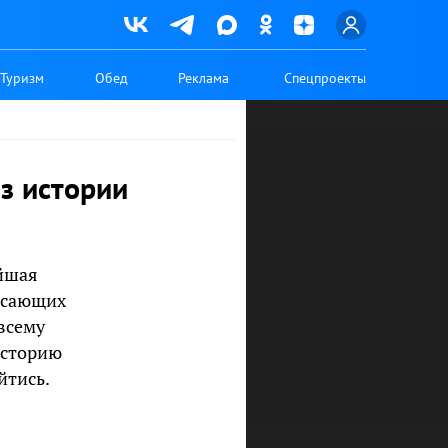
Туризм
Обед
Реклама
Спецпроекты
з истории
йшая
ясающих
всему
историю
йтись.