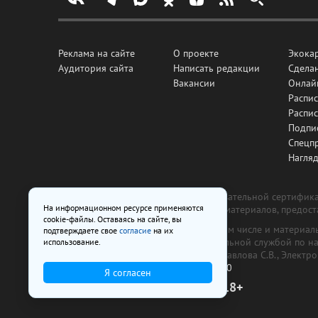
Реклама на сайте
О проекте
Экока
Аудитория сайта
Написать редакции
Сделан
Вакансии
Онлай
Распис
Распи
Подпи
Спецп
Нагля
Все рекламные товары подлежат обязательной сертификац
На информационном ресурсе применяются
изготовлена и размещена на основе материалов, предос
cookie-файлы. Оставаясь на сайте, вы
На сайте www.irk.ru размещаются в том числе и материа
подтверждаете свое
согласие
на их
от 29 октября 2018 г., выдан Федеральной службой по 
использование.
ООО «Ирк.ру». Главный редактор — Павлова С.В., Электр
Телефон редакции:
+7 (3952) 48-88-50
Я согласен
18+
© 2003–2026 IRK.ru Твой Иркутск