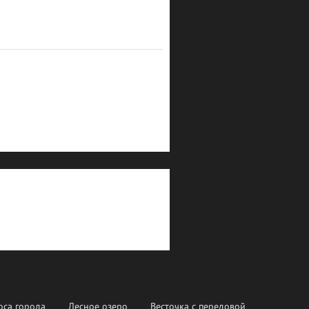
оса города
Лесное озеро
Весточка с передовой