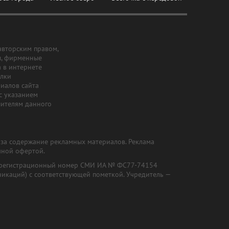
авторским правом,
ы, фирменные
а в интернете
ылки
риалов сайта
с указанием
шителям данного
и за содержание рекламных материалов. Реклама
чной офертой.
") (регистрационный номер СМИ ИА № ФС77-74154
никаций) с соответствующей пометкой. Учредитель —