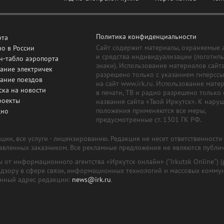
Политика конфиденциальности
рта
Сайт содержит материалы, охраняемые 
о в России
и средства индивидуализации (логотип
н-табло аэропорта
знаки). Использование материалов сайт
ание электричек
разрешено только с указанием гиперсс
сание поездов
на сайт www.irk.ru. Использование мате
ска на новости
в печати, ТВ и радио разрешено только 
роекты
названия сайта «Твой Иркутск». К нару
положения применяются все меры,
дно
предусмотренные ст. 1301 ГК РФ.
ии, все услуги - лицензированию. Редакция не несет ответственност
тавленных заказчиком. Все рекламные предложения не являются публи
лы от информационного агентства «Иркутск онлайн» ("Irkutsk Online
надзору в сфере связи, информационных технологий и массовых комму
онный адрес редакции:
news@irk.ru
.