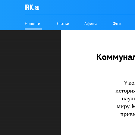
Новости
Статьи
Афиша
Фото
Коммунал
У к
истори
науч
миру. 
привы