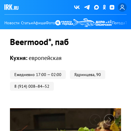
Новости
Статьи
Афиша
Фото
Погода
Ту
Beermood*, паб
Кухня:
европейская
Ежедневно 17:00 — 02:00
​Ядринцева, 90
8 (914) 008‒84‒52