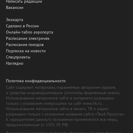
Написать редакции
Вакансии
Экокарта
Сделано в России
Онлайн-табло аэропорта
Расписание электричек
Расписание поездов
Подписка на новости
Спецпроекты
Наглядно
Политика конфиденциальности
Сайт содержит материалы, охраняемые авторским правом,
и средства индивидуализации (логотипы, фирменные знаки).
Использование материалов сайта в интернете разрешено
только с указанием гиперссылки на сайт www.irk.ru.
Использование материалов сайта в печати, ТВ и радио
разрешено только с указанием названия сайта «Твой Иркутск».
К нарушителям данного положения применяются все меры,
предусмотренные ст. 1301 ГК РФ.