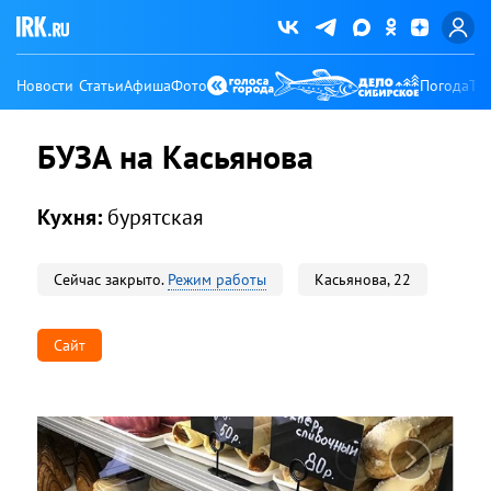
Новости
Статьи
Афиша
Фото
Погода
Ту
БУЗА на Касьянова
Кухня:
бурятская
Сейчас закрыто.
Режим работы
Касьянова, 22
Сайт