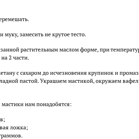
еремешать.
 муку, замесить не крутое тесто.
азанной растительным маслом форме, при температур
на 2 части.
метану с сахаром до исчезновения крупинок и прома
ладной пастой. Украшаем мастикой, окружаем вафе
 мастики нам понадобятся:
в;
вая ложка;
 граммов.