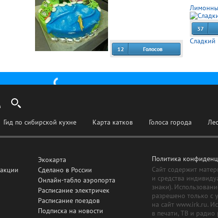
Лимонны
37
Сладкий 
12
Голосов
Гид по сибирской кухне
Карта катков
Голоса города
Ле
Политика конфиденц
Экокарта
Сайт содержит матер
дакции
Сделано в России
и средства индивиду
Онлайн-табло аэропорта
знаки). Использовани
Расписание электричек
разрешено только с 
Расписание поездов
на сайт www.irk.ru. 
Подписка на новости
в печати, ТВ и радио