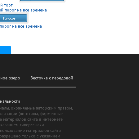
й торт
Голосов
пирог на все времена
сное озеро
Весточка с передовой
иальности
иалы, охраняемые авторским правом,
ализации (логотипы, фирменные
е материалов сайта в интернете
указанием гиперссылки
Использование материалов сайта
 разрешено только с указанием