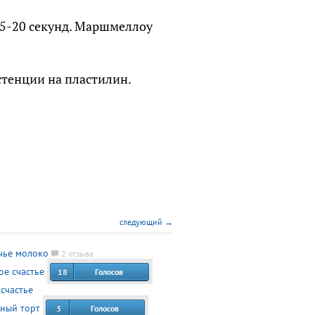
15-20 секунд. Маршмеллоу
стенции на пластилин.
следующий →
чье молоко
2 отзыва
18
Голосов
счастье
3
Голосов