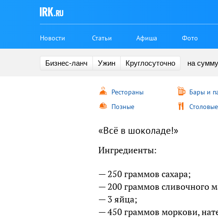
Новости
Статьи
Афиша
Фото
Бизнес-ланч
Ужин
Круглосуточно
на сумм
Рестораны
Бары и п
Позные
Столовые
«Всё в шоколаде!»
Ингредиенты:
— 250 граммов сахара;
— 200 граммов сливочного м
— 3 яйца;
— 450 граммов моркови, нате